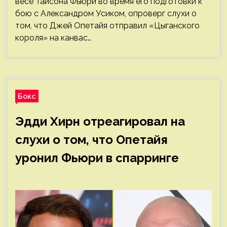
весе Тайсона Фьюри во время его подготовки к
бою с Александром Усиком, опроверг слухи о
том, что Джей Опетайя отправил «Цыганского
короля» на канвас…
Бокс
Эдди Хирн отреагировал на
слухи о том, что Опетайя
уронил Фьюри в спарринге