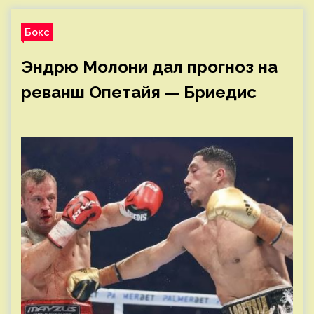
Бокс
Эндрю Молони дал прогноз на
реванш Опетайя — Бриедис