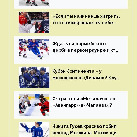
плей-офф КХЛ?
«Если ты начинаешь хитрить,
то это возвращается тебе
бумерангом»
Ждать ли «армейского”
дерби в первом раунде и кто
полетит в Хабаровск?
Главные интриги последнего
дня «регулярки” КХЛ
Кубок Континента – у
московского «Динамо»! Клуб
пришел к этому не за один
сезон
Сыграют ли «Металлург» и
«Авангард» в «Чапаева»?
Никита Гусев красиво побил
рекорд Мозякина. Мотивации