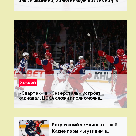
новый чемпион, много атакующих команд, а
только исполнители не решают
Хоккей
«Спартак» и «Северсталь» устроят
карнавал, ЦСКА сложит полномочия
чемпиона. Превью первого раунда плей-офф
на Западе
Регулярный чемпионат – всё!
Какие пары мы увидим в