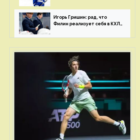
и мастерства у Никиты еще
много
Игорь Гришин: рад, что
Филин реализует себя в КХЛ
– спасибо Жамнову, что не
стали загонять его в рамки