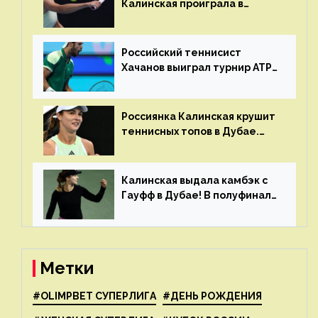
Калинская проиграла в
финале турнира в Дубае
Российский теннисист
Хачанов выиграл турнир ATP
в Дохе
Россиянка Калинская крушит
теннисных топов в Дубае.
Анна рвется в топ-20
рейтинга
Калинская выдала камбэк с
Гауфф в Дубае! В полуфинале
Анну ждёт 1-я ракетка мира
Свёнтек
Метки
#OLIMPBET СУПЕРЛИГА
#ДЕНЬ РОЖДЕНИЯ