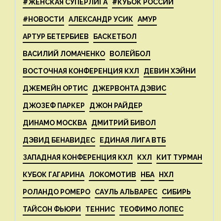
#ЖЕНСКАЯ СУПЕРЛИГА
#КУБОК РОССИИ
#НОВОСТИ
АЛЕКСАНДР УСИК
АМУР
АРТУР БЕТЕРБИЕВ
БАСКЕТБОЛ
ВАСИЛИЙ ЛОМАЧЕНКО
ВОЛЕЙБОЛ
ВОСТОЧНАЯ КОНФЕРЕНЦИЯ КХЛ
ДЕВИН ХЭЙНИ
ДЖЕМЕЙН ОРТИС
ДЖЕРВОНТА ДЭВИС
ДЖОЗЕФ ПАРКЕР
ДЖОН РАЙДЕР
ДИНАМО МОСКВА
ДМИТРИЙ БИВОЛ
ДЭВИД БЕНАВИДЕС
ЕДИНАЯ ЛИГА ВТБ
ЗАПАДНАЯ КОНФЕРЕНЦИЯ КХЛ
КХЛ
КИТ ТУРМАН
КУБОК ГАГАРИНА
ЛОКОМОТИВ
НБА
НХЛ
РОЛАНДО РОМЕРО
САУЛЬ АЛЬВАРЕС
СИБИРЬ
ТАЙСОН ФЬЮРИ
ТЕННИС
ТЕОФИМО ЛОПЕС