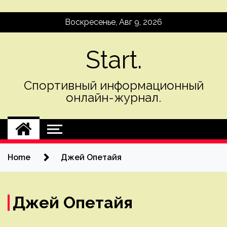
Skip
Воскресенье, Авг 9, 2026
to
content
Start.
Спортивный информационный
онлайн-журнал.
Home
Джей Опетайя
Джей Опетайя