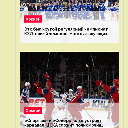
Хоккей
Это был крутой регулярный чемпионат
КХЛ: новый чемпион, много атакующих
команд, а только исполнители не решают
Хоккей
«Спартак» и «Северсталь» устроят
карнавал, ЦСКА сложит полномочия