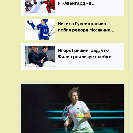
и «Авангард» в
«Чапаева»?
Никита Гусев красиво
побил рекорд Мозякина.
Мотивации и мастерства
у Никиты еще много
Игорь Гришин: рад, что
Филин реализует себя в
КХЛ – спасибо Жамнову,
что не стали загонять его
в рамки