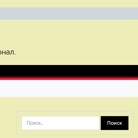
нал.
Найти: