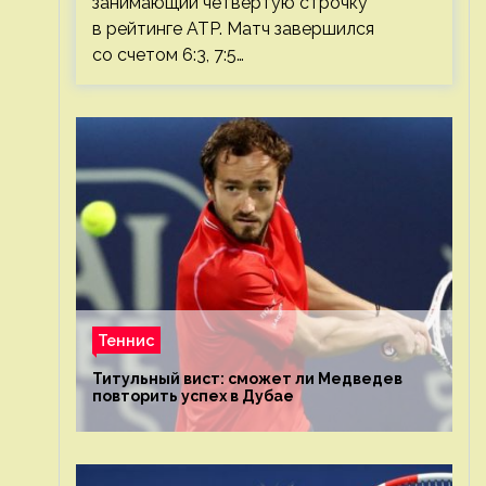
занимающий четвертую строчку
в рейтинге ATP. Матч завершился
со счетом 6:3, 7:5…
Теннис
Титульный вист: сможет ли Медведев
повторить успех в Дубае