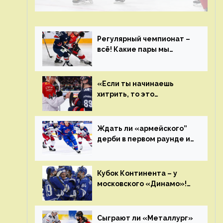
чемпиона. Превью первого раунда плей-
офф на Западе
Регулярный чемпионат –
всё! Какие пары мы
увидим в плей-офф КХЛ?
«Если ты начинаешь
хитрить, то это
возвращается тебе
бумерангом»
Ждать ли «армейского”
дерби в первом раунде и
кто полетит в Хабаровск?
Главные интриги
последнего дня
Кубок Континента – у
«регулярки” КХЛ
московского «Динамо»!
Клуб пришел к этому не
за один сезон
Сыграют ли «Металлург»